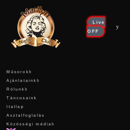
Live
OFF
Műsorok
Ajánlataink
Rólunk
Táncosaink
Itallap
Asztalfoglalás
Közösségi média