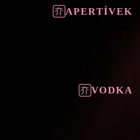
APERTÍVEK
4000 Ft
Martini (1 dl)
4000 Ft
Aperol Spritz (1 dl)
VODKA
3000 Ft
Finlandia (5 cl)
3000 Ft
Absolut (5 cl)
3000 Ft
Smirnoff (5 cl)
3000 Ft
Russian Standard (5 cl)
5000 Ft
Ostolya (5 cl)